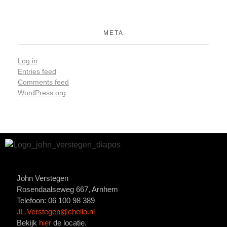
META
Log in
Entries feed
Comments feed
WordPress.org
John Verstegen
Rosendaalseweg 667, Arnhem
Telefoon: 06 100 98 389
JL.Verstegen@chello.nl
Bekijk
hier
de locatie.