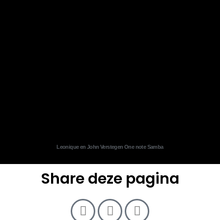
Leonique en John Verstegen One note Samba
Share deze pagina